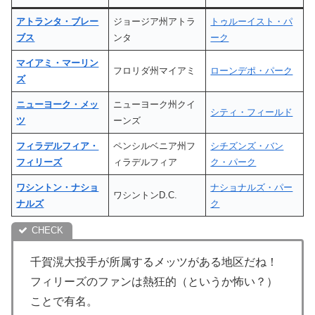
アトランタ・ブレー
ジョージア州アトラ
トゥルーイスト・パ
ブス
ンタ
ーク
マイアミ・マーリン
フロリダ州マイアミ
ローンデポ・パーク
ズ
ニューヨーク・メッ
ニューヨーク州クイ
シティ・フィールド
ツ
ーンズ
フィラデルフィア・
ペンシルベニア州フ
シチズンズ・バン
フィリーズ
ィラデルフィア
ク・パーク
ワシントン・ナショ
ナショナルズ・パー
ワシントンD.C.
ナルズ
ク
千賀滉大投手が所属するメッツがある地区だね！
フィリーズのファンは熱狂的（というか怖い？）
ことで有名。