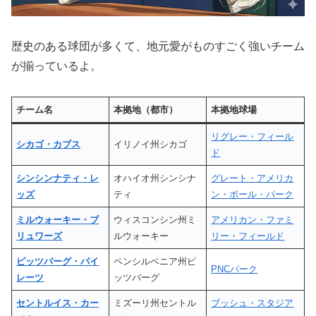
歴史のある球団が多くて、地元愛がものすごく強いチーム
が揃っているよ。
チーム名
本拠地（都市）
本拠地球場
リグレー・フィール
シカゴ・カブス
イリノイ州シカゴ
ド
シンシンナティ・レ
オハイオ州シンシナ
グレート・アメリカ
ッズ
ティ
ン・ボール・パーク
ミルウォーキー・ブ
ウィスコンシン州ミ
アメリカン・ファミ
リュワーズ
ルウォーキー
リー・フィールド
ピッツバーグ・パイ
ペンシルベニア州ピ
PNCパーク
レーツ
ッツバーグ
セントルイス・カー
ミズーリ州セントル
ブッシュ・スタジア