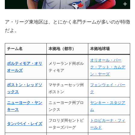
ア・リーグ東地区は、とにかく名門チームが多いのが特徴
だよ。
チーム名
本拠地（都市）
本拠地球場
オリオール・パー
ボルティモア・オリ
メリーランド州ボル
ク・アット・カムデ
オールズ
ティモア
ン・ヤーズ
ボストン・レッドソ
マサチューセッツ州
フェンウェイ・パー
ックス
ボストン
ク
ニューヨーク・ヤン
ニューヨーク州ブロ
ヤンキー・スタジア
キース
ンクス
ム
フロリダ州セントピ
トロピカーナ・フィ
タンパベイ・レイズ
ーターズバーグ
ールド