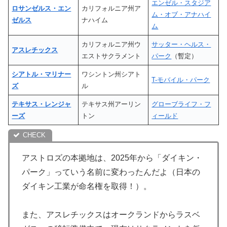
エンゼル・スタジア
ロサンゼルス・エン
カリフォルニア州ア
ム・オブ・アナハイ
ゼルス
ナハイム
ム
カリフォルニア州ウ
サッター・ヘルス・
アスレチックス
エストサクラメント
パーク
（暫定）
シアトル・マリナー
ワシントン州シアト
T-モバイル・パーク
ズ
ル
テキサス・レンジャ
テキサス州アーリン
グローブライフ・フ
ーズ
トン
ィールド
アストロズの本拠地は、2025年から「ダイキン・
パーク」っていう名前に変わったんだよ（日本の
ダイキン工業が命名権を取得！）。
また、アスレチックスはオークランドからラスベ