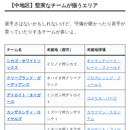
【中地区】堅実なチームが揃うエリア
派手さはないかもしれないけど、守備が硬かったり若手が
育っていたりするチームが多いよ。
チーム名
本拠地（都市）
本拠地球場
シカゴ・ホワイトソ
ギャランティード・
イリノイ州シカゴ
ックス
レート・フィールド
クリーブランド・ガ
オハイオ州クリーブ
プログレッシブ・フ
ーディアンズ
ランド
ィールド
デトロイト・タイガ
ミシガン州デトロイ
コメリカ・パーク
ース
ト
カンザスシティ・ロ
ミズーリ州カンザス
カウフマン・スタジ
イヤルズ
シティ
アム
ミネソタ州ミネアポ
ターゲット・フィー