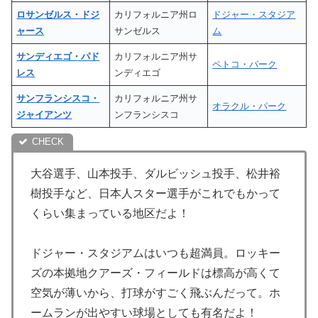
ロサンゼルス・ドジ
カリフォルニア州ロ
ドジャー・スタジア
ャース
サンゼルス
ム
サンディエゴ・パド
カリフォルニア州サ
ペトコ・パーク
レス
ンディエゴ
サンフランシスコ・
カリフォルニア州サ
オラクル・パーク
ジャイアンツ
ンフランシスコ
大谷選手、山本投手、ダルビッシュ投手、松井裕
樹投手など、日本人スター選手がこれでもかって
くらい集まっている地区だよ！
ドジャー・スタジアムはいつも超満員。ロッキー
ズの本拠地クアーズ・フィールドは標高が高くて
空気が薄いから、打球がすごく飛ぶんだって。ホ
ームランが出やすい球場としても有名だよ！