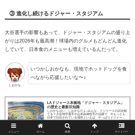
③ 進化し続けるドジャー・スタジアム
大谷選手の影響もあって、ドジャー・スタジアムの盛り上
がりは2026年も最高潮！球場内のグルメもどんどん進化
していて、日本食のメニューも増えているんだって。
いつかしおかなも、現地でホットドッグを食
べながら応援したいな〜♪
しおかな
LAドジャース本拠地「ドジャー・スタジアム」
の歴史と最新豆知識
しおかなはい、しおかなだよ♪みんな、ドジャースの試合観
てる？大谷翔平選手や山本由伸投手の活躍で、今もっとも
日本で注目されている場所といえば、やっぱりドジャー・
スタジアムだよね！「名前は知ってるけど、どんな球場な
の？」っていうみんなのために、…
2024.04.10
mlb.monster
メニュー
ホーム
検索
トップ
サイドバー