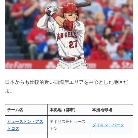
日本からも比較的近い西海岸エリアを中心とした地区だ
よ。
チーム名
本拠地（都市）
本拠地球場
ヒューストン・アス
テキサス州ヒュース
ダイキン・パーク
トロズ
トン