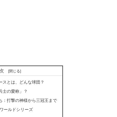
次
ースとは、どんな球団？
兵士の愛称」？
ち：打撃の神様から三冠王まで
のワールドシリーズ