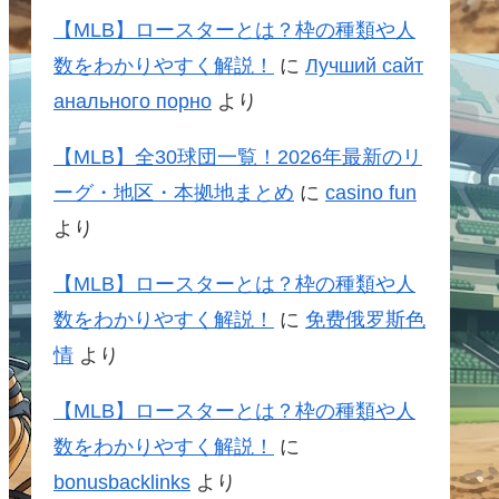
【MLB】ロースターとは？枠の種類や人
数をわかりやすく解説！
に
Лучший сайт
анального порно
より
【MLB】全30球団一覧！2026年最新のリ
ーグ・地区・本拠地まとめ
に
casino fun
より
【MLB】ロースターとは？枠の種類や人
数をわかりやすく解説！
に
免费俄罗斯色
情
より
【MLB】ロースターとは？枠の種類や人
数をわかりやすく解説！
に
bonusbacklinks
より