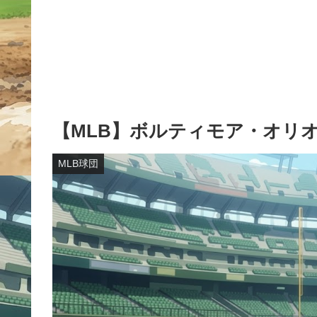
【MLB】ボルティモア・オリ
MLB球団