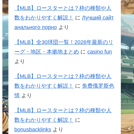
【MLB】ロースターとは？枠の種類や人
数をわかりやすく解説！
に
Лучший сайт
анального порно
より
【MLB】全30球団一覧！2026年最新のリ
ーグ・地区・本拠地まとめ
に
casino fun
より
【MLB】ロースターとは？枠の種類や人
数をわかりやすく解説！
に
免费俄罗斯色
情
より
【MLB】ロースターとは？枠の種類や人
数をわかりやすく解説！
に
bonusbacklinks
より