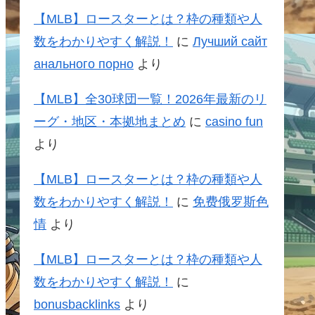
【MLB】ロースターとは？枠の種類や人
数をわかりやすく解説！
に
Лучший сайт
анального порно
より
【MLB】全30球団一覧！2026年最新のリ
ーグ・地区・本拠地まとめ
に
casino fun
より
【MLB】ロースターとは？枠の種類や人
数をわかりやすく解説！
に
免费俄罗斯色
情
より
【MLB】ロースターとは？枠の種類や人
数をわかりやすく解説！
に
bonusbacklinks
より