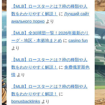
【MLB】ロースターとは？枠の種類や人
数をわかりやすく解説！
に
Лучший сайт
анального порно
より
【MLB】全30球団一覧！2026年最新のリ
ーグ・地区・本拠地まとめ
に
casino fun
より
【MLB】ロースターとは？枠の種類や人
数をわかりやすく解説！
に
免费俄罗斯色
情
より
【MLB】ロースターとは？枠の種類や人
数をわかりやすく解説！
に
bonusbacklinks
より