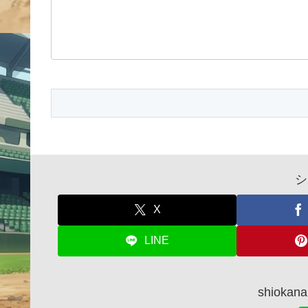
シ
X
LINE
shiok