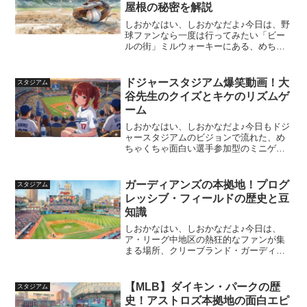
屋根の秘密を解説
しおかなはい、しおかなだよ♪今日は、野
球ファンなら一度は行ってみたい「ビー
ルの街」ミルウォーキーにある、めちゃ
くちゃ個性的で楽しい球場を紹介しちゃ
うね！屋根の形がユニークだったり、試
合中にソーセージが走ったり……。知れ
ドジャースタジアム爆笑動画！大
スタジアム
ば知るほど愛着がわく、...
谷先生のクイズとキケのリズムゲ
ーム
しおかなはい、しおかなだよ♪今日もドジ
ャースタジアムのビジョンで流れた、め
ちゃくちゃ面白い選手参加型のミニゲー
ム動画を紹介するね！今回は「大谷先
生」の登場や、みんな大好きキケ（エン
リケ・ヘルナンデス）の大暴れ（！？）
ガーディアンズの本拠地！プログ
スタジアム
など、見どころ満載だよ！...
レッシブ・フィールドの歴史と豆
知識
しおかなはい、しおかなだよ♪今日は、
ア・リーグ中地区の熱狂的なファンが集
まる場所、クリーブランド・ガーディア
ンズの本拠地「プログレッシブ・フィー
ルド」をピックアップするよ！昔は「ク
リーブランド・インディアンス」って名
【MLB】ダイキン・パークの歴
スタジアム
前だったけど、今は「ガー...
史！アストロズ本拠地の面白エピ