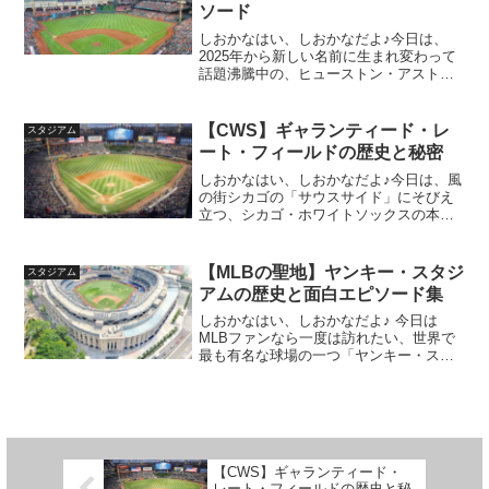
ソード
しおかなはい、しおかなだよ♪今日は、
2025年から新しい名前に生まれ変わって
話題沸騰中の、ヒューストン・アストロ
ズの本拠地についてお話ししちゃうよ！
「えっ、名前変わったの？」って思った
人もいるかもしれないけど、そこも含め
【CWS】ギャランティード・レ
スタジアム
てしっかり解説するね...
ート・フィールドの歴史と秘密
しおかなはい、しおかなだよ♪今日は、風
の街シカゴの「サウスサイド」にそびえ
立つ、シカゴ・ホワイトソックスの本拠
地について語っちゃうよ！ここは歴史と
伝統、そしてちょっとユニークなエピソ
ードが詰まった、MLBファンなら一度は
【MLBの聖地】ヤンキー・スタジ
スタジアム
行っておきたい熱い球...
アムの歴史と面白エピソード集
しおかなはい、しおかなだよ♪ 今日は
MLBファンなら一度は訪れたい、世界で
最も有名な球場の一つ「ヤンキー・スタ
ジアム」を徹底解剖しちゃうよ！名門ニ
ューヨーク・ヤンキースの本拠地とし
て、数々の伝説が生まれたこの場所。そ
の歴史や知られざるエピソ...
【CWS】ギャランティード・
レート・フィールドの歴史と秘