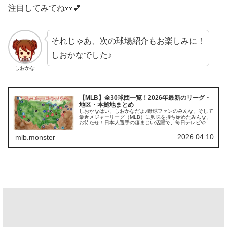
注目してみてね👀💕
それじゃあ、次の球場紹介もお楽しみに！
しおかなでした♪
しおかな
【MLB】全30球団一覧！2026年最新のリーグ・
地区・本拠地まとめ
しおかなはい、しおかなだよ♪野球ファンのみんな、そして
最近メジャーリーグ（MLB）に興味を持ち始めたみんな、
お待たせ！日本人選手の凄まじい活躍で、毎日テレビやネ
ットがMLBの話題で持ちきりだよね。大谷翔平選手や山本
由伸投手がいるドジャースは…
2026.04.10
mlb.monster