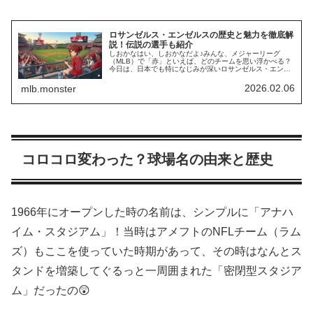
ロサンゼルス・エンゼルスの歴史と魅力を徹底解
説！伝説の選手も紹介
しおかなはい、しおかなだよ♪みんな、メジャーリーグ
（MLB）で「赤」といえば、どのチームを思い浮かべる？
今日は、日本でも特になじみが深いロサンゼルス・エンゼ
ルスについて徹底解説しちゃうよ！ディズニーランドのす
ぐそばに本拠地があって、家族連…
2026.02.06
mlb.monster
コロコロ変わった？球場名の由来と歴史
1966年にオープンした時の名前は、シンプルに「アナハ
イム・スタジアム」！当時はアメフトのNFLチーム（ラム
ズ）もここを使っていた時期があって、その時はなんとス
タンドを増築してぐるっと一周囲まれた「密閉型スタジア
ム」だったの😲