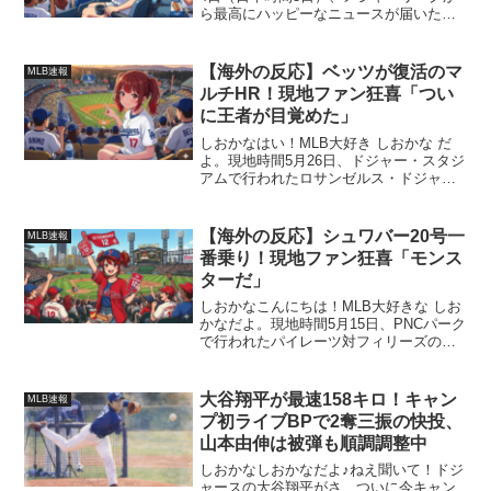
ら最高にハッピーなニュースが届いた
よ！⚾️✨ドジャースの大谷翔平選手が、3
月・4月のナ・リーグ「月間MVP」に選
ばれました〜！🎉 通算7度目の受賞で、
【海外の反応】ベッツが復活のマ
MLB速報
日本人選...
ルチHR！現地ファン狂喜「つい
に王者が目覚めた」
しおかなはい！MLB大好き しおかな だ
よ。現地時間5月26日、ドジャー・スタジ
アムで行われたロサンゼルス・ドジャー
ス対コロラド・ロッキーズの一戦！この
試合で、ムーキー・ベッツ選手がとんで
もないホームランを見せてくれたよ！こ
【海外の反応】シュワバー20号一
MLB速報
の異次元の活躍に...
番乗り！現地ファン狂喜「モンス
ターだ」
しおかなこんにちは！MLB大好きな しお
かなだよ。現地時間5月15日、PNCパーク
で行われたパイレーツ対フィリーズの一
戦！この試合で、カイル・シュワバー選
手がとんでもないスーパープレーを見せ
てくれたよ！ この異次元の活躍に、現地
大谷翔平が最速158キロ！キャン
MLB速報
のファンやメ...
プ初ライブBPで2奪三振の快投、
山本由伸は被弾も順調調整中
しおかなしおかなだよ♪ねえ聞いて！ドジ
ャースの大谷翔平がさ、ついに今キャン