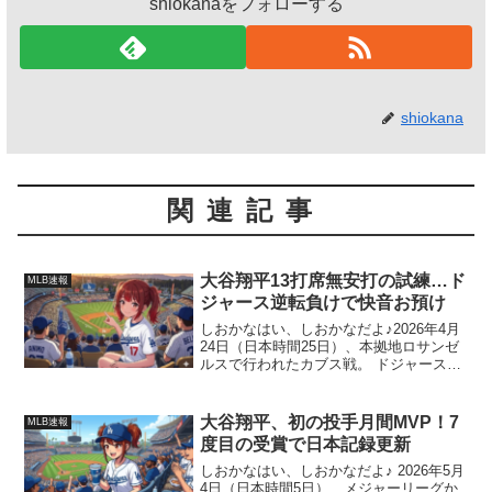
shiokanaをフォローする
shiokana
関連記事
大谷翔平13打席無安打の試練…ド
MLB速報
ジャース逆転負けで快音お預け
しおかなはい、しおかなだよ♪2026年4月
24日（日本時間25日）、本拠地ロサンゼ
ルスで行われたカブス戦。 ドジャースは
4点リードを守りきれず、4-6で悔しい逆
転負けを喫しちゃった。「1番・DH」で
スタメン出場した大谷翔平選手も、今日
大谷翔平、初の投手月間MVP！7
MLB速報
はちょ...
度目の受賞で日本記録更新
しおかなはい、しおかなだよ♪ 2026年5月
4日（日本時間5日）、メジャーリーグか