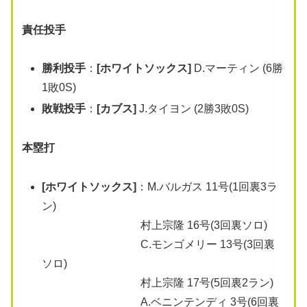
責任投手
勝利投手
：
[ホワイトソックス]
D.マーティン (6勝
1敗0S)
敗戦投手
：
[カブス]
J.タイヨン (2勝3敗0S)
本塁打
[ホワイトソックス]
：M.バルガス 11号(1回裏3ラ
ン)
村上宗隆 16号(3回裏ソロ)
C.モンゴメリー 13号(3回裏
ソロ)
村上宗隆 17号(5回裏2ラン)
A.ベニンテンディ 3号(6回裏