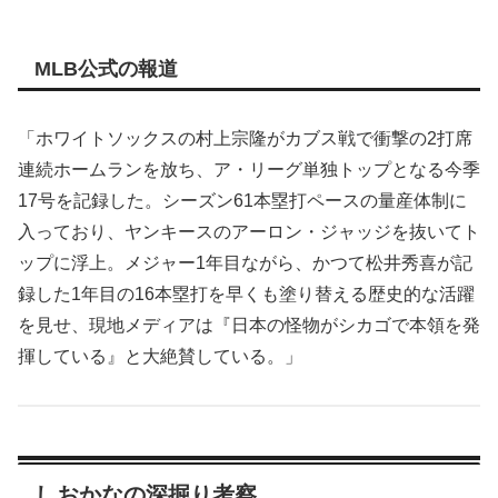
MLB公式の報道
「ホワイトソックスの村上宗隆がカブス戦で衝撃の2打席
連続ホームランを放ち、ア・リーグ単独トップとなる今季
17号を記録した。シーズン61本塁打ペースの量産体制に
入っており、ヤンキースのアーロン・ジャッジを抜いてト
ップに浮上。メジャー1年目ながら、かつて松井秀喜が記
録した1年目の16本塁打を早くも塗り替える歴史的な活躍
を見せ、現地メディアは『日本の怪物がシカゴで本領を発
揮している』と大絶賛している。」
しおかなの深掘り考察