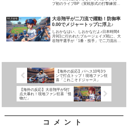
プ初のライブBP（実戦形式の打撃練習）
に登板したんだよ〜！✨場所はアリゾナ
州グレンデール。しかもいきなり本気モ
ードって感じで、最速98マイル（約158キ
大谷翔平が二刀流で躍動！防御率
MLB速報
ロ）をマーク！...
0.00でメジャートップに浮上♪
しおかなはい、しおかなだよ♪日本時間4
月9日に行われたブルージェイズ戦に、大
谷翔平選手が「1番・投手」で二刀流出場
したよ！投手としては6回を投げて自責点
0の好投！残念ながらチームは逆転負けし
ちゃって2勝目はならなかったけど、ピッ
チングは完璧...
【海外の反応】パヘス10号3ラ
ンで打点トップ！現地ファン狂
喜「これこそドジャース」
【海外の反応】大谷翔平が5打
点大暴れ！現地ファン狂喜「怪
物だ」
コメント