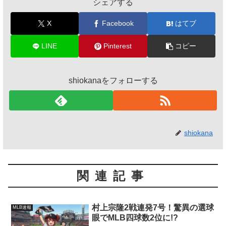
シェアする
X
Facebook
はてブ
LINE
Pinterest
コピー
shiokanaをフォローする
shiokana
関連記事
村上宗隆2戦連発7号！驚異の選球
MLB速報
眼でMLB四球数2位に!?