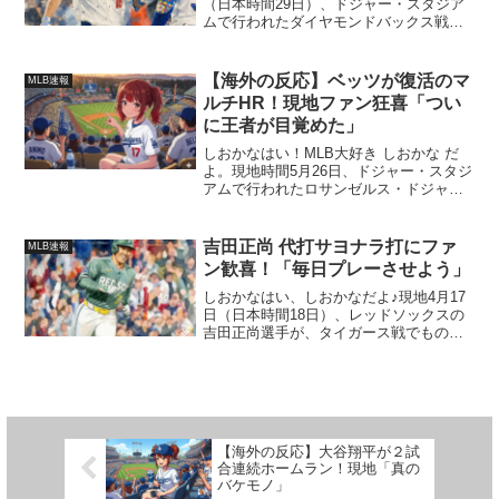
（日本時間29日）、ドジャー・スタジア
ムで行われたダイヤモンドバックス戦
で、ドジャースがとっても劇的な逆転勝
利を飾ったよ！これで開幕から負けなし
の3連勝！もう、しおかな、朝からテンシ
【海外の反応】ベッツが復活のマ
MLB速報
ョン上がっちゃった。...
ルチHR！現地ファン狂喜「つい
に王者が目覚めた」
しおかなはい！MLB大好き しおかな だ
よ。現地時間5月26日、ドジャー・スタジ
アムで行われたロサンゼルス・ドジャー
ス対コロラド・ロッキーズの一戦！この
試合で、ムーキー・ベッツ選手がとんで
もないホームランを見せてくれたよ！こ
吉田正尚 代打サヨナラ打にファ
MLB速報
の異次元の活躍に...
ン歓喜！「毎日プレーさせよう」
しおかなはい、しおかなだよ♪現地4月17
日（日本時間18日）、レッドソックスの
吉田正尚選手が、タイガース戦でものす
ごい活躍をしてくれたよ！試合は伝統の
フェンウェイ・パークで行われたんだけ
ど、両チームの先発投手が好投して、0対
0のまま延長戦に...
【海外の反応】大谷翔平が２試
合連続ホームラン！現地「真の
バケモノ」