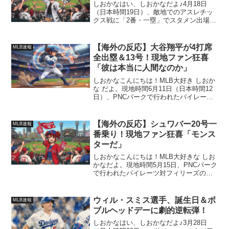
しおかなはい、しおかなだよ♪4月18日
（日本時間19日）、敵地でのアスレチッ
クス戦に「2番・一塁」でスタメン出場し
たホワイトソックスの村上宗隆選手が、
またまたやってくれたよ！まずは7回の第
4打席、緩いカーブをしっかり呼び込んで
【海外の反応】大谷翔平が4打席
MLB速報
センターへの7...
全出塁＆13号！現地ファン狂喜
「彼は本当に人間なのか」
しおかなこんにちは！MLB大好き しおか
な だよ。現地時間6月11日（日本時間12
日）、PNCパークで行われたパイレーツ
対ドジャースの一戦！この試合で、大谷
翔平選手が13号ソロを含む4打席連続全出
塁という、とんでもないスーパープレー
【海外の反応】シュワバー20号一
MLB速報
を見せて...
番乗り！現地ファン狂喜「モンス
ターだ」
しおかなこんにちは！MLB大好きな しお
かなだよ。現地時間5月15日、PNCパーク
で行われたパイレーツ対フィリーズの一
戦！この試合で、カイル・シュワバー選
手がとんでもないスーパープレーを見せ
てくれたよ！ この異次元の活躍に、現地
ウィル・スミス選手、誕生日＆ボ
MLB速報
のファンやメ...
ブルヘッドデーに劇的逆転弾！
しおかなはい、しおかなだよ♪3月28日