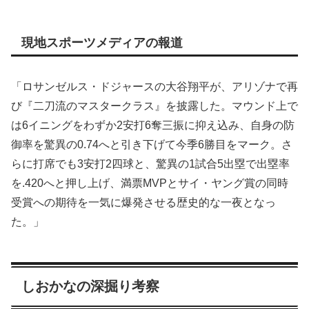
現地スポーツメディアの報道
「ロサンゼルス・ドジャースの大谷翔平が、アリゾナで再
び『二刀流のマスタークラス』を披露した。マウンド上で
は6イニングをわずか2安打6奪三振に抑え込み、自身の防
御率を驚異の0.74へと引き下げて今季6勝目をマーク。さ
らに打席でも3安打2四球と、驚異の1試合5出塁で出塁率
を.420へと押し上げ、満票MVPとサイ・ヤング賞の同時
受賞への期待を一気に爆発させる歴史的な一夜となっ
た。」
しおかなの深掘り考察