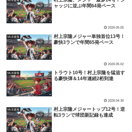
MLB速報
ャッジに並ぶ年間64発ペース
2026.05.05
村上宗隆メジャー単独首位13号！
MLB速報
豪快3ランで年間65発ペース
2026.05.02
トラウト10号！村上宗隆を猛追す
MLB速報
る豪快弾＆14年連続2桁到達
2026.04.30
村上宗隆メジャートップ12号！逆
MLB速報
転3ランで球団新記録も達成