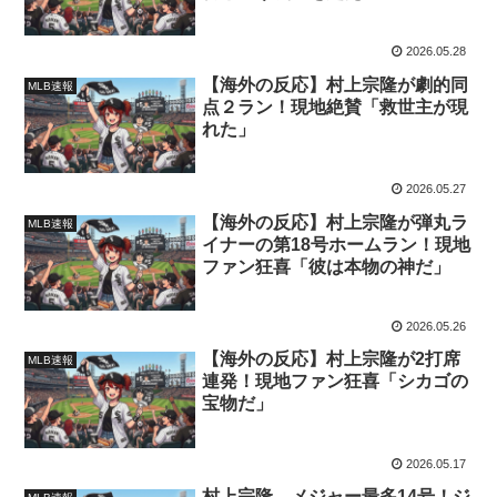
2026.05.28
【海外の反応】村上宗隆が劇的同
MLB速報
点２ラン！現地絶賛「救世主が現
れた」
2026.05.27
【海外の反応】村上宗隆が弾丸ラ
MLB速報
イナーの第18号ホームラン！現地
ファン狂喜「彼は本物の神だ」
2026.05.26
【海外の反応】村上宗隆が2打席
MLB速報
連発！現地ファン狂喜「シカゴの
宝物だ」
2026.05.17
村上宗隆、メジャー最多14号！ジ