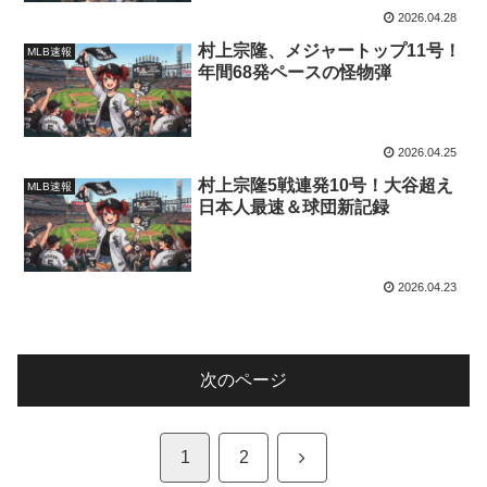
2026.04.28
村上宗隆、メジャートップ11号！
MLB速報
年間68発ペースの怪物弾
2026.04.25
村上宗隆5戦連発10号！大谷超え
MLB速報
日本人最速＆球団新記録
2026.04.23
次のページ
次
1
2