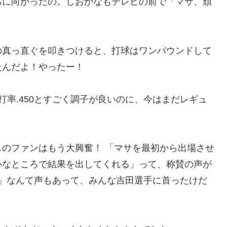
席に向かったの。しおかなもテレビの前で「マサ、頑
めの真っ直ぐを叩きつけると、打球はワンバウンドして
たんだよ！やったー！
打率.450とすごく調子が良いのに、今はまだレギュ
。
のファンはもう大興奮！ 「マサを最初から出場させ
心なところで結果を出してくれる」って、称賛の声が
」なんて声もあって、みんな吉田選手に首ったけだ