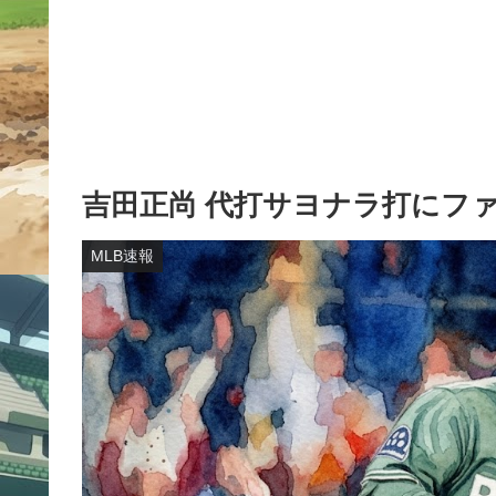
吉田正尚 代打サヨナラ打にフ
MLB速報