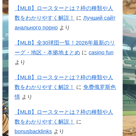
【MLB】ロースターとは？枠の種類や人
数をわかりやすく解説！
に
Лучший сайт
анального порно
より
【MLB】全30球団一覧！2026年最新のリ
ーグ・地区・本拠地まとめ
に
casino fun
より
【MLB】ロースターとは？枠の種類や人
数をわかりやすく解説！
に
免费俄罗斯色
情
より
【MLB】ロースターとは？枠の種類や人
数をわかりやすく解説！
に
bonusbacklinks
より