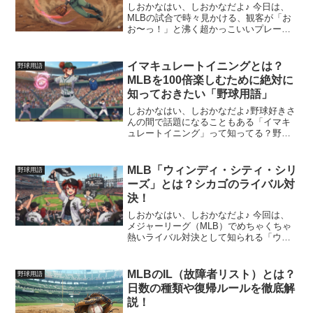
しおかなはい、しおかなだよ♪ 今日は、
MLBの試合で時々見かける、観客が「お
お〜っ！」と沸く超かっこいいプレー
「ベアハンド」について解説するよ！こ
れをマスターすれば、あなたもMLBの守
備の奥深さに気づけるはず！ベアハンド
イマキュレートイニングとは？
野球用語
とは「グラブを使わず...
MLBを100倍楽しむために絶対に
知っておきたい「野球用語」
しおかなはい、しおかなだよ♪野球好きさ
んの間で話題になることもある「イマキ
ュレートイニング」って知ってる？野球
用語だけど、ちょっとレアでかっこいい
プレーのひとつなんだよ〜✨この記事で
は「イマキュレートイニング」につい
MLB「ウィンディ・シティ・シリ
野球用語
て、わかりやすく解説して...
ーズ」とは？シカゴのライバル対
決！
しおかなはい、しおかなだよ♪ 今回は、
メジャーリーグ（MLB）でめちゃくちゃ
熱いライバル対決として知られる「ウィ
ンディ・シティ・シリーズ（Windy City
Series）」について徹底解説するよ！シ
カゴを舞台にした、ファンが最高にヒー
MLBのIL（故障者リスト）とは？
野球用語
ト...
日数の種類や復帰ルールを徹底解
説！