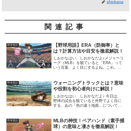
shiokana
関連記事
【野球用語】ERA（防御率）と
野球用語
は？計算方法や目安を徹底解説！
しおかなはい、しおかなだよ♪メジャーリ
ーグ（MLB）を観ていると「ERA」って
いう言葉、よく目にするよね。これ、日
本語では「防御率」のことなんだけど、
ピッチャーのすごさを表す一番大事な指
標なんだ！「数字が低い方がいいのはわ
ウォーニングトラックとは？意味
野球用語
かるけど、計算とか...
や役割を初心者向けに解説！
しおかなはい、しおかなだよ♪ 今日は、
野球の試合を観ていると外野でよく目に
する、あの「色の違う地面」について解
説するよ！メジャーリーグ（MLB）の試
合では、フェンス際のダイナミックなプ
レーがたくさんあるけど、それを支えて
MLBの神技！ベアハンド（素手捕
野球用語
いるのがこの「ウォー...
球）の意味と凄さを徹底解説！