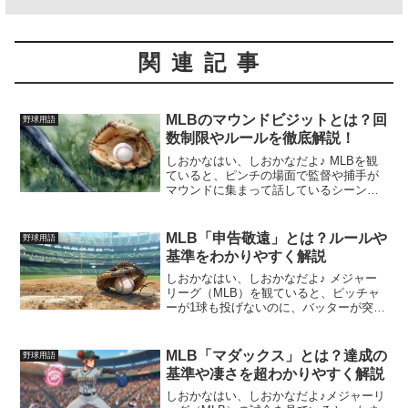
関連記事
MLBのマウンドビジットとは？回
野球用語
数制限やルールを徹底解説！
しおかなはい、しおかなだよ♪ MLBを観
ていると、ピンチの場面で監督や捕手が
マウンドに集まって話しているシーン、
よく見るよね？あれが「マウンドビジッ
ト」！実はこのマウンドビジット、MLB
ではここ数年ですごく厳格なルールがで
MLB「申告敬遠」とは？ルールや
野球用語
きた、試合を左右す...
基準をわかりやすく解説
しおかなはい、しおかなだよ♪ メジャー
リーグ（MLB）を観ていると、ピッチャ
ーが1球も投げないのに、バッターが突然
一塁へ歩いていくシーンを見たことな
い？ 「え、今何が起きたの！？」ってび
っくりしちゃう人も多いはず。 今回は、
MLB「マダックス」とは？達成の
野球用語
知っておくとML...
基準や凄さを超わかりやすく解説
しおかなはい、しおかなだよ♪メジャーリ