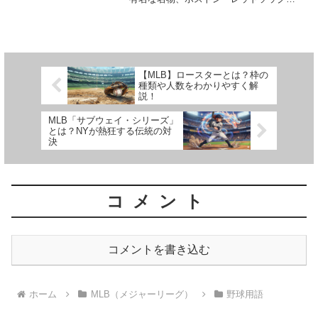
の本拠地「フェンウェイ・パーク」にあ
る「グリーン・モンスター」についてバ
ッチリ解説しちゃいます！これを知る
と、メジャーの試合観戦が...
【MLB】ロースターとは？枠の
種類や人数をわかりやすく解
説！
MLB「サブウェイ・シリーズ」
とは？NYが熱狂する伝統の対
決
コメント
コメントを書き込む
ホーム
MLB（メジャーリーグ）
野球用語