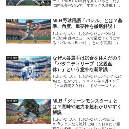
ーグ（MLB）の試合を見ていると、たま
に解説者やSNSで「マダックス達成！」
って言葉を耳にすることはない？「完封
なのはわかるけど、普通の完封と何が違
うの？」って疑問に思う人も多いはず。
MLB野球用語「バレル」とは？基
野球用語
今回は、ピッチャー...
準、角度、重要性を徹底解説！
しおかなはい、しおかなだよ♪ 今日は、
MLBの中継やニュースで最近よく耳にす
る「バレル（Barrel）」という言葉につい
て、解説しちゃうよ！大谷翔平選手の凄
さを語る上でも欠かせないこの指標。こ
れを知れば、あなたも立派なMLBのスタ
なぜ大谷選手は試合を休んだの？
野球用語
ッツ（デー...
「パタニティリーブ（父親産
休）」という意外な新常識！
しおかなはい、しおかなだよ♪たかこんに
ちは、たかです。２０２６年６月１９日
（日本時間２０日）、ドジャースの大谷
翔平投手はオリオールズ戦を欠場した
よ。突然の欠場で「えっ？大谷選手は怪
我でもしたの！？」って心配になったよ
MLB「グリーンモンスター」と
野球用語
ね？実はケガや不調ではな...
は？意味や魅力を超わかりやすく
解説
しおかなはい、しおかなだよ♪今回は、
MLBファンなら絶対に知っておきたい超
有名な名物、ボストン・レッドソックス