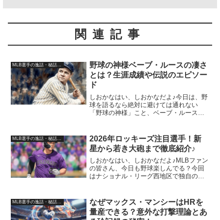
関連記事
野球の神様ベーブ・ルースの凄さ
MLB選手の逸話・秘話・裏話
とは？生涯成績や伝説のエピソー
ド
しおかなはい、しおかなだよ♪今日は、野
球を語るなら絶対に避けては通れない
「野球の神様」こと、ベーブ・ルース選
手を特集するよ！大谷翔平選手が二刀流
で活躍するたびに名前が出るから、みん
なも一度は聞いたことがあるよね。で
2026年ロッキーズ注目選手！新
MLB選手の逸話・秘話・裏話
も、実際どれくらい凄かった...
星から若き大砲まで徹底紹介♪
しおかなはい、しおかなだよ♪MLBファン
の皆さん、今日も野球楽しんでる？今回
はナショナル・リーグ西地区で独自の進
化を遂げている、コロラド・ロッキーズ
（Colorado Rockies）を大特集しちゃう
よ！ロッキーズといえば、やっぱり外せ
なぜマックス・マンシーはHRを
MLB選手の逸話・秘話・裏話
ない...
量産できる？意外な打撃理論とあ