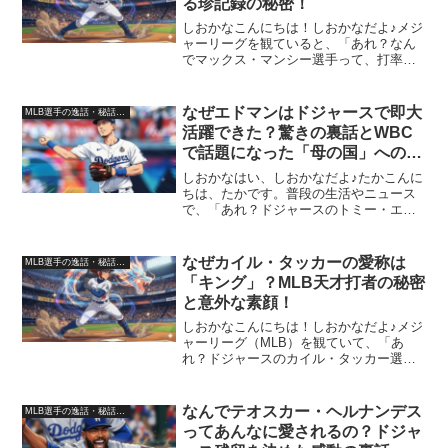
る珍記録の秘密！
しおかなこんにちは！しおかなだよ♪メジ
ャーリーグを観ていると、「あれ？なん
でマックス・マンシー選手って、打率が
あまり高くないのにあんなにホームラン
を量産できるんだろう？」って不思議に
思ったこと、ありませんか？実はこれ、
なぜエドマンはドジャースで即大
MLB選手の逸話・秘話・裏話
調べてみるとただフルス...
活躍できた？驚きの裏話とWBC
で話題になった「母の国」への
愛！
しおかなはい、しおかなだよ♪たかこんに
ちは、たかです。普段の生活やニュース
で、「あれ？ドジャースのトミー・エド
マン選手って、移籍してすぐなのになん
であんなにチームに馴染んで大活躍でき
ているんだろう？」って不思議に思った
なぜカイル・タッカーの愛称は
MLB選手の逸話・秘話・裏話
ことない？実はこれ、調...
「キング」？MLB天才打者の秘密
と意外な素顔！
しおかなこんにちは！しおかなだよ♪メジ
ャーリーグ（MLB）を観ていて、「あ
れ？ドジャースのカイル・タッカー選手
って、なんであんなに涼しい顔でホーム
ランを量産できるんだろう？」って不思
議に思ったこと、ありませんか？実はこ
なんでテオスカー・ヘルナンデス
MLB選手の逸話・秘話・裏話
れ、調べてみると彼の驚...
ってあんなに愛されるの？ドジャ