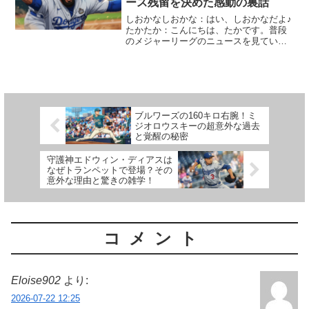
ース残留を決めた感動の裏話
しおかなしおかな：はい、しおかなだよ♪
たかたか：こんにちは、たかです。普段
のメジャーリーグのニュースを見てい
て、「なんでドジャースのテオスカー・
ヘルナンデス選手（テオ）って、いつも
あんなにニコニコしていて、大谷選手と
も仲が良いんだろう？」っ...
ブルワーズの160キロ右腕！ミ
ジオロウスキーの超意外な過去
と覚醒の秘密
守護神エドウィン・ディアスは
なぜトランペットで登場？その
意外な理由と驚きの雑学！
コメント
Eloise902
より:
2026-07-22 12:25