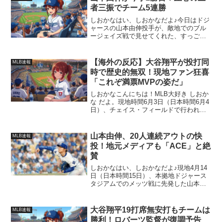
てくれたよ！...
者三振でチーム5連勝
しおかなはい、しおかなだよ♪今日はドジ
ャースの山本由伸投手が、敵地でのブル
ージェイズ戦で見せてくれた、すっごく
頼もしいピッチングのニュースをお届け
するね！山本投手は昨年のワールドシリ
ーズでも投げた思い出の球場、ロジャー
【海外の反応】大谷翔平が投打同
MLB速報
ズ・センターのマウンド...
時で歴史的無双！現地ファン狂喜
「これぞ満票MVPの姿だ」
しおかなこんにちは！MLB大好き しおか
な だよ。現地時間6月3日（日本時間6月4
日）、チェイス・フィールドで行われた
ダイヤモンドバックス対ドジャースの一
戦！この試合で、大谷翔平選手が「1番・
投手」としてとんでもない異次元のスー
山本由伸、20人連続アウトの快
MLB速報
パープレーを...
投！地元メディアも「ACE」と絶
賛
しおかなはい、しおかなだよ♪現地4月14
日（日本時間15日）、本拠地ドジャース
タジアムでのメッツ戦に先発した山本由
伸投手が、ものすごいピッチングを見せ
てくれたよ！試合はね、いきなり先頭打
者にホームランを打たれちゃって、しお
大谷翔平19打席無安打もチームは
MLB速報
かなも「えぇっ！？...
勝利！ロバーツ監督が復調予告