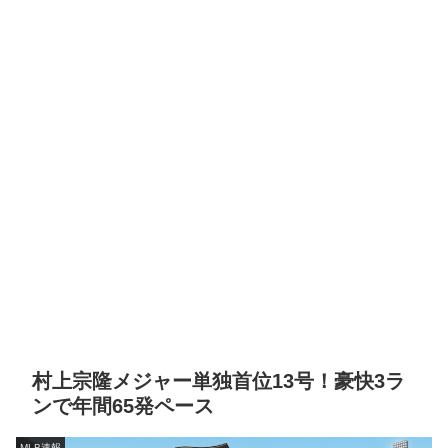
村上宗隆メジャー単独首位13号！豪快3ラ
ンで年間65発ペース
MLB速報