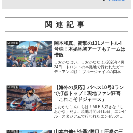
関連記事
岡本和真、衝撃の131メートル4
MLB速報
号弾！本拠地初アーチもチームは
惜敗
しおかなはい、しおかなだよ♪2026年4月
24日、トロントの本拠地で行われたガー
ディアンズ戦！ ブルージェイズの岡本和
真選手が、ファンのみんなが待ちに待っ
た特大の一発を放ってくれたよ⚾️✨「7
番・三塁」でスタメン出場した岡本選
【海外の反応】パヘス10号3ラン
MLB速報
手。2回の第1...
で打点トップ！現地ファン狂喜
「これこそドジャース」
しおかなこんにちは！MLB大好きな「し
おかな」だよ。現地時間5月15日、エンゼ
ル・スタジアムで行われたエンゼルス対
ドジャースの一戦！ この試合で、パヘス
選手が豪快な10号3ランを放ち、打点メジ
ャートップタイに躍り出る大活躍を見せ
山本由伸が今季2勝目！圧巻の三
MLB速報