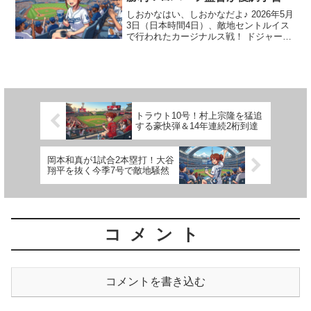
しおかなはい、しおかなだよ♪ 2026年5月
3日（日本時間4日）、敵地セントルイス
で行われたカージナルス戦！ ドジャース
は4-1で快勝して、ようやく4連敗をスト
ップさせたよ⚾️✨でも、私たちのヒーロ
ー・大谷翔平選手は、今日は3打数ノーヒ
ット...
トラウト10号！村上宗隆を猛追
する豪快弾＆14年連続2桁到達
岡本和真が1試合2本塁打！大谷
翔平を抜く今季7号で敵地騒然
コメント
コメントを書き込む