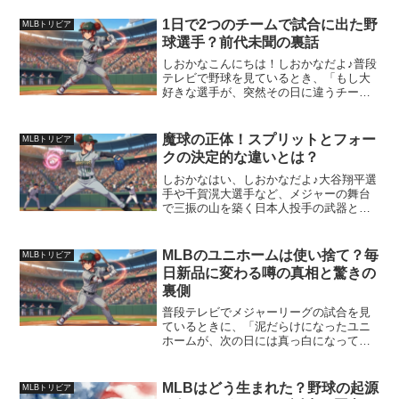
不思議に思ったこと、ありませんか？実
はこれ、調べてみるとただの飾りじゃな
1日で2つのチームで試合に出た野
MLBトリビア
くて、メジャーリーグ（...
球選手？前代未聞の裏話
しおかなこんにちは！しおかなだよ♪普段
テレビで野球を見ているとき、「もし大
好きな選手が、突然その日に違うチーム
に移籍したらどうなるんだろう？」なん
て妄想したこと、ありませんか？実はメ
ジャーリーグの長い歴史の中で、本当に
魔球の正体！スプリットとフォー
MLBトリビア
「1日のうちに、2つの...
クの決定的な違いとは？
しおかなはい、しおかなだよ♪大谷翔平選
手や千賀滉大選手など、メジャーの舞台
で三振の山を築く日本人投手の武器とい
えば「落ちる変化球」だよね！でも、テ
レビの解説やネットのニュースを見てい
て「スプリット」と「フォーク」って何
MLBのユニホームは使い捨て？毎
MLBトリビア
が違うんだろう？って疑...
日新品に変わる噂の真相と驚きの
裏側
普段テレビでメジャーリーグの試合を見
ているときに、「泥だらけになったユニ
ホームが、次の日には真っ白になってい
るのってなぜだろう？」って不思議に思
ったことない？今回は、明日誰かに話し
たくなる「MLBユニホームの超ハイレベ
MLBはどう生まれた？野球の起源
MLBトリビア
ルな洗濯事情」について、分かりやすく