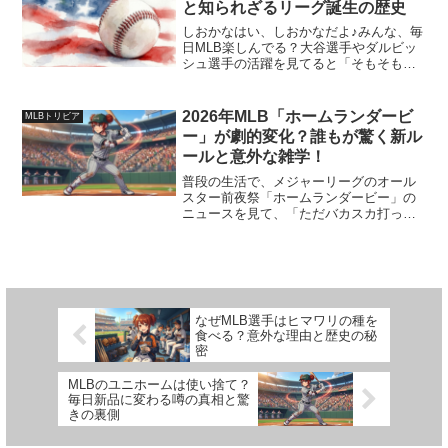
と知られざるリーグ誕生の歴史
サクッと解説するよ。一緒に「へ
ぇ〜！」ってスッキリしちゃおう！
しおかなはい、しおかなだよ♪みんな、毎
日MLB楽しんでる？大谷選手やダルビッ
シュ選手の活躍を見てると「そもそもこ
の凄いリーグってどうやって始まった
の？」って気にならない？歴史を知る
と、今のプレーがもっと深く見えてくる
2026年MLB「ホームランダービ
MLBトリビア
んだよ。今日は、19世紀...
ー」が劇的変化？誰もが驚く新ル
ールと意外な雑学！
普段の生活で、メジャーリーグのオール
スター前夜祭「ホームランダービー」の
ニュースを見て、「ただバカスカ打って
るだけじゃないの？」って思ったことな
い？ 実はこれ、調べてみると2026年から
まったく新しい姿に生まれ変わっている
んだよ！ 今回は、...
なぜMLB選手はヒマワリの種を
食べる？意外な理由と歴史の秘
密
MLBのユニホームは使い捨て？
毎日新品に変わる噂の真相と驚
きの裏側