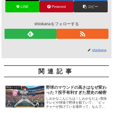
LINE
Pinterest
コピー
shiokanaをフォローする
shiokana
関連記事
野球のマウンドの高さはなぜ変わ
MLBトリビア
った？投手有利すぎた歴史の秘密
しおかなこんにちは！しおかなだよ♪普段
テレビや球場で野球を観ていて、「ピッ
チャーが投げている場所って、なんで周
りより高くなっているんだろう？」って