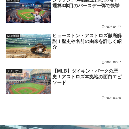
MLB速報
通算3本目のバースデー弾で快挙
2026.04.27
ヒューストン・アストロズ徹底解
MLB球団
説！歴史や名前の由来を詳しく紹
介
2026.02.07
【MLB】ダイキン・パークの歴
スタジアム
史！アストロズ本拠地の面白エピ
ソード
2025.03.30