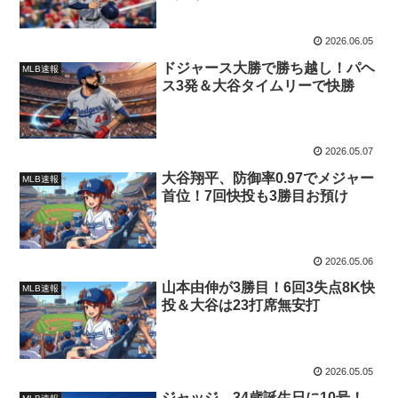
2026.06.05
ドジャース大勝で勝ち越し！パヘ
MLB速報
ス3発＆大谷タイムリーで快勝
2026.05.07
大谷翔平、防御率0.97でメジャー
MLB速報
首位！7回快投も3勝目お預け
2026.05.06
山本由伸が3勝目！6回3失点8K快
MLB速報
投＆大谷は23打席無安打
2026.05.05
ジャッジ、34歳誕生日に10号！