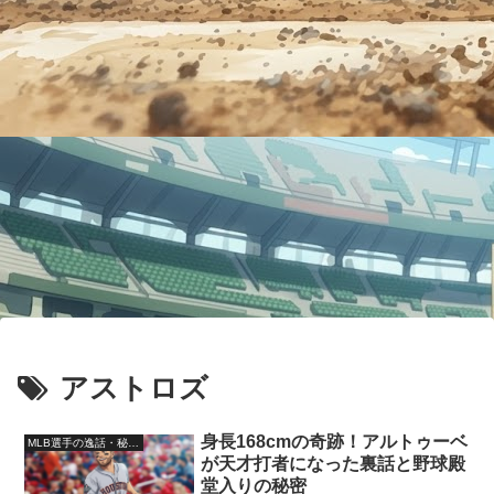
アストロズ
身長168cmの奇跡！アルトゥーベ
MLB選手の逸話・秘話・裏話
が天才打者になった裏話と野球殿
堂入りの秘密