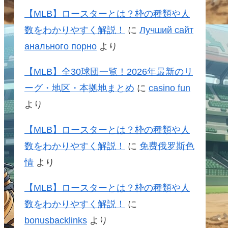
【MLB】ロースターとは？枠の種類や人
数をわかりやすく解説！
に
Лучший сайт
анального порно
より
【MLB】全30球団一覧！2026年最新のリ
ーグ・地区・本拠地まとめ
に
casino fun
より
【MLB】ロースターとは？枠の種類や人
数をわかりやすく解説！
に
免费俄罗斯色
情
より
【MLB】ロースターとは？枠の種類や人
数をわかりやすく解説！
に
bonusbacklinks
より