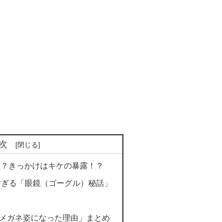
次
い？きっかけはキケの暴露！？
すぎる「眼鏡（ゴーグル）秘話」
）
メガネ姿になった理由」まとめ