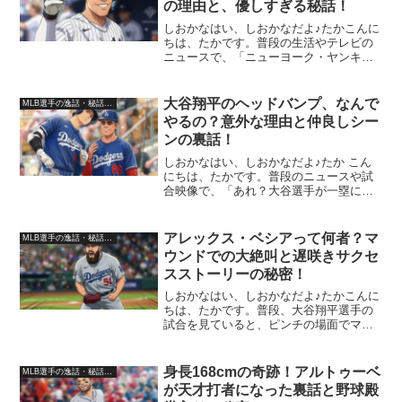
の理由と、優しすぎる秘話！
しおかなはい、しおかなだよ♪たかこんに
ちは、たかです。普段の生活やテレビの
ニュースで、「ニューヨーク・ヤンキー
スのアーロン・ジャッジ選手って、なん
であんなに体が大きくてホームランを量
産できるんだろう？」って不思議に思っ
大谷翔平のヘッドバンプ、なんで
MLB選手の逸話・秘話・裏話
たことない？実はこれ、...
やるの？意外な理由と仲良しシー
ンの裏話！
しおかなはい、しおかなだよ♪たか こん
にちは、たかです。普段のニュースや試
合映像で、「あれ？大谷選手が一塁にい
る時、マッカローコーチとヘルメットを
コツンってぶつけてない？」って不思議
に思ったことない？ 実はこれ、ただの挨
アレックス・ベシアって何者？マ
MLB選手の逸話・秘話・裏話
拶じゃなくて、とある...
ウンドでの大絶叫と遅咲きサクセ
スストーリーの秘密！
しおかなはい、しおかなだよ♪たかこんに
ちは、たかです。普段、大谷翔平選手の
試合を見ていると、ピンチの場面でマウ
ンドに登って、三振を奪った瞬間に「う
おおおおお！」ってものすごい大絶叫す
る左ピッチャーを見かけない？そう、ロ
身長168cmの奇跡！アルトゥーベ
MLB選手の逸話・秘話・裏話
サンゼルス・ドジャース...
が天才打者になった裏話と野球殿