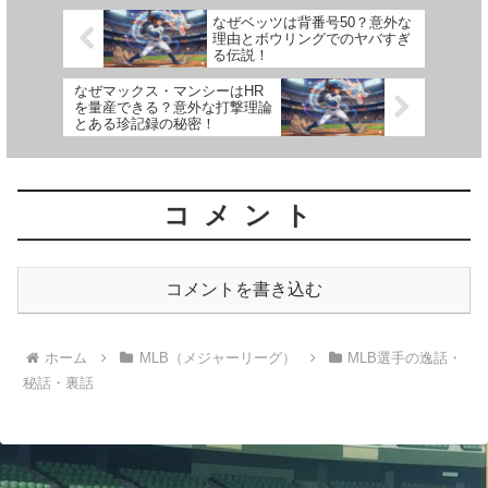
なぜベッツは背番号50？意外な
理由とボウリングでのヤバすぎ
る伝説！
なぜマックス・マンシーはHR
を量産できる？意外な打撃理論
とある珍記録の秘密！
コメント
コメントを書き込む
ホーム
MLB（メジャーリーグ）
MLB選手の逸話・
秘話・裏話