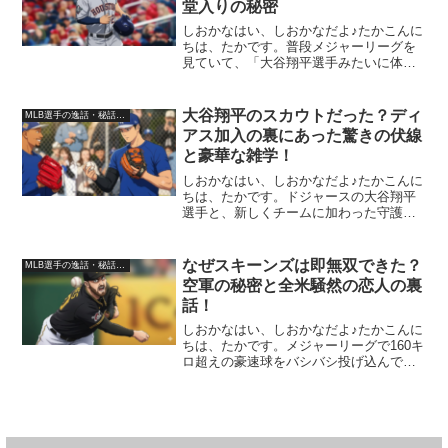
堂入りの秘密
しおかなはい、しおかなだよ♪たかこんに
ちは、たかです。普段メジャーリーグを
見ていて、「大谷翔平選手みたいに体が
大きくないと、ホームラン量産やMVPは
無理なのかな？」って不思議に思ったこ
とない？ 実はこれ、調べてみるとまった
大谷翔平のスカウトだった？ディ
MLB選手の逸話・秘話・裏話
くそんなことなくて...
アス加入の裏にあった驚きの伏線
と豪華な雑学！
しおかなはい、しおかなだよ♪たかこんに
ちは、たかです。ドジャースの大谷翔平
選手と、新しくチームに加わった守護神
エドウィン・ディアス投手はなぜ？その
意外な理由と、キャンプ地での超豪華な
やり取りの雑学！普段の生活で、「あ
なぜスキーンズは即無双できた？
MLB選手の逸話・秘話・裏話
れ？なんでメジャーリーグ...
空軍の秘密と全米騒然の恋人の裏
話！
しおかなはい、しおかなだよ♪たかこんに
ちは、たかです。メジャーリーグで160キ
ロ超えの豪速球をバシバシ投げ込んで、
新人王やオールスター先発まで上り詰め
たパイレーツの怪物、ポール・スキーン
ズ投手！「なんでデビューしてすぐに、
あんな異次元のピッ...