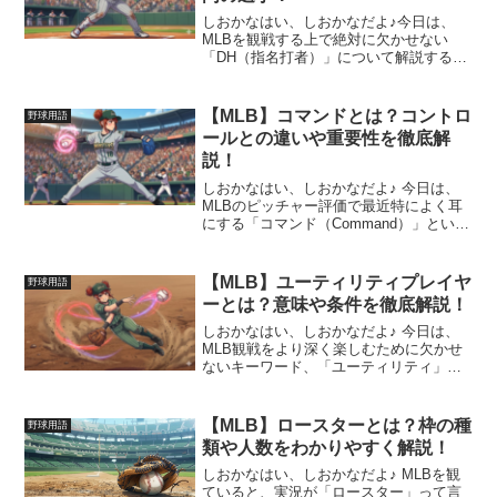
しおかなはい、しおかなだよ♪今日は、
MLBを観戦する上で絶対に欠かせない
「DH（指名打者）」について解説する
よ！大谷翔平選手の大活躍で日本でもす
っかりおなじみになったこの制度、実は
MLBの歴史を大きく変えたすごいルール
【MLB】コマンドとは？コントロ
野球用語
なんだ。これを知れば、...
ールとの違いや重要性を徹底解
説！
しおかなはい、しおかなだよ♪ 今日は、
MLBのピッチャー評価で最近特によく耳
にする「コマンド（Command）」という
言葉について解説するよ！「コントロー
ル（Control）」とは似ているようで全然
違う、メジャーの超一流投手たちが追い
【MLB】ユーティリティプレイヤ
野球用語
求める...
ーとは？意味や条件を徹底解説！
しおかなはい、しおかなだよ♪ 今日は、
MLB観戦をより深く楽しむために欠かせ
ないキーワード、「ユーティリティ」に
ついて解説しちゃうね！一見地味に思え
るかもしれないけど、実はチームの勝敗
を左右するくらい、とーっても重要な存
【MLB】ロースターとは？枠の種
野球用語
在なんだから！これを...
類や人数をわかりやすく解説！
しおかなはい、しおかなだよ♪ MLBを観
ていると、実況が「ロースター」って言