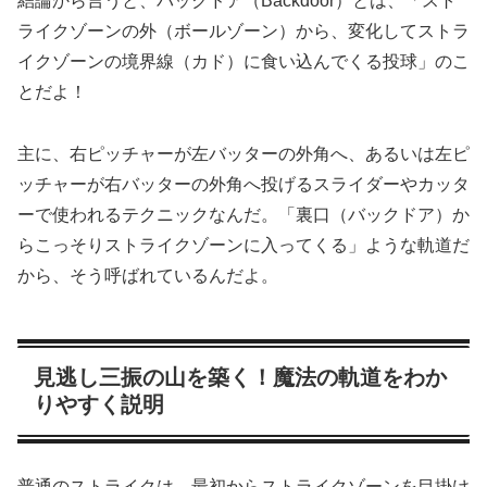
結論から言うと、バックドア（Backdoor）とは、「スト
ライクゾーンの外（ボールゾーン）から、変化してストラ
イクゾーンの境界線（カド）に食い込んでくる投球」のこ
とだよ！
主に、右ピッチャーが左バッターの外角へ、あるいは左ピ
ッチャーが右バッターの外角へ投げるスライダーやカッタ
ーで使われるテクニックなんだ。「裏口（バックドア）か
らこっそりストライクゾーンに入ってくる」ような軌道だ
から、そう呼ばれているんだよ。
見逃し三振の山を築く！魔法の軌道をわか
りやすく説明
普通のストライクは、最初からストライクゾーンを目掛け