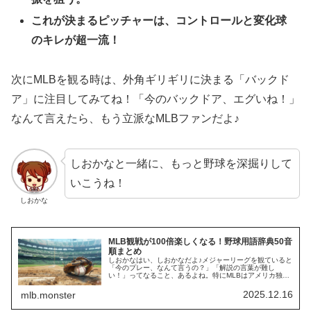
これが決まるピッチャーは、コントロールと変化球
のキレが超一流！
次にMLBを観る時は、外角ギリギリに決まる「バックド
ア」に注目してみてね！「今のバックドア、エグいね！」
なんて言えたら、もう立派なMLBファンだよ♪
しおかなと一緒に、もっと野球を深掘りして
いこうね！
しおかな
MLB観戦が100倍楽しくなる！野球用語辞典50音
順まとめ
しおかなはい、しおかなだよ♪メジャーリーグを観ていると
「今のプレー、なんて言うの？」「解説の言葉が難し
い！」ってなること、あるよね。特にMLBはアメリカ独自
の呼び方もあって、ちょっとややこしい……。そこで今回
は、初心者さんから通なファンまで…
2025.12.16
mlb.monster