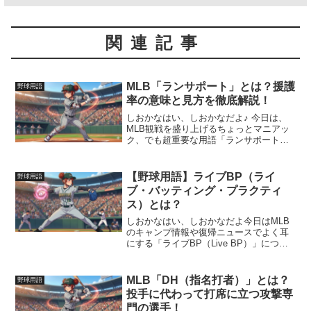
関連記事
MLB「ランサポート」とは？援護
野球用語
率の意味と見方を徹底解説！
しおかなはい、しおかなだよ♪ 今日は、
MLB観戦を盛り上げるちょっとマニアッ
ク、でも超重要な用語「ランサポート」
について解説するよ！これを覚えれば、
「あんなにいいピッチングしたのに、な
んで負けちゃったの？」っていう謎が解
【野球用語】ライブBP（ライ
野球用語
けるかも！大谷翔平選...
ブ・バッティング・プラクティ
ス）とは？
しおかなはい、しおかなだよ今日はMLB
のキャンプ情報や復帰ニュースでよく耳
にする「ライブBP（Live BP）」につい
て解説するね！「普通の打撃練習と何が
違うの？」って思っている人も多いは
ず。これを知ると、推し選手の調整具合
MLB「DH（指名打者）」とは？
野球用語
がもっと詳しくわ...
投手に代わって打席に立つ攻撃専
門の選手！