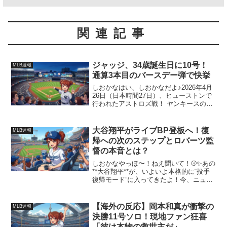
関連記事
ジャッジ、34歳誕生日に10号！
MLB速報
通算3本目のバースデー弾で快挙
しおかなはい、しおかなだよ♪2026年4月
26日（日本時間27日）、ヒューストンで
行われたアストロズ戦！ ヤンキースのア
ーロン・ジャッジ選手が、34歳のお誕生
日に自ら祝砲をあげる最高のバースデー
アーチを届けてくれたよ⚾️✨「3番・右
大谷翔平がライブBP登板へ！復
MLB速報
翼」でス...
帰への次のステップとロバーツ監
督の本音とは？
しおかなやっほ〜！ねえ聞いて！⚾✨あの
**大谷翔平**が、いよいよ本格的に“投手
復帰モード”に入ってきたよ！今、ニュー
ヨークで行われてる**ロサンゼルス・ド
ジャース対ニューヨーク・メッツ**の試
合で、大谷は「1番・DH」でスタメン出
【海外の反応】岡本和真が衝撃の
MLB速報
場なんだ...
決勝11号ソロ！現地ファン狂喜
「彼は本物の救世主だ」