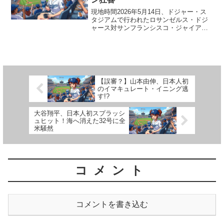
現地時間2026年5月14日、ドジャー・ス
タジアムで行われたロサンゼルス・ドジ
ャース対サンフランシスコ・ジャイアン
ツの一戦！ この試合で、ウィル・スミス
選手がとんでもないスーパープレーを見
せてくれたよ！ この異次元の活躍に、現
地のファンやメ...
【誤審？】山本由伸、日本人初
のイマキュレート・イニング逃
す!?
大谷翔平、日本人初スプラッシ
ュヒット！海へ消えた32号に全
米騒然
コメント
コメントを書き込む