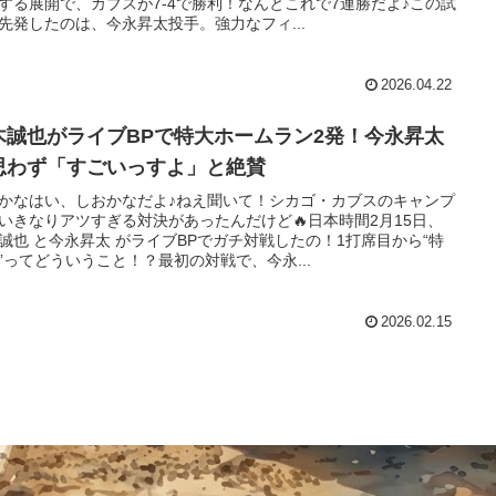
する展開で、カブスが7-4で勝利！なんとこれで7連勝だよ♪この試
先発したのは、今永昇太投手。強力なフィ...
2026.04.22
木誠也がライブBPで特大ホームラン2発！今永昇太
思わず「すごいっすよ」と絶賛
かなはい、しおかなだよ♪ねえ聞いて！シカゴ・カブスのキャンプ
いきなりアツすぎる対決があったんだけど🔥日本時間2月15日、
誠也 と今永昇太 がライブBPでガチ対戦したの！1打席目から“特
”ってどういうこと！？最初の対戦で、今永...
2026.02.15