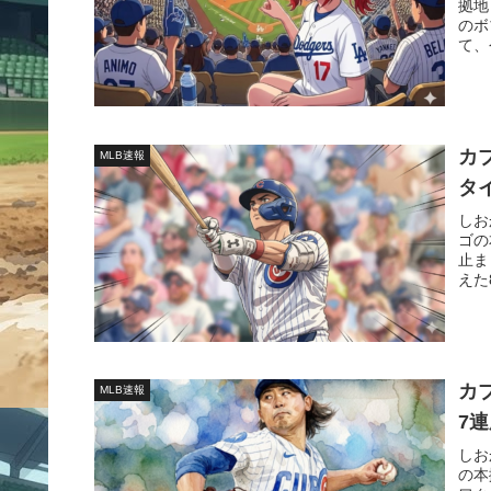
拠地
のボ
て、
カ
MLB速報
タ
しお
ゴの
止ま
えた
カ
MLB速報
7
しお
の本