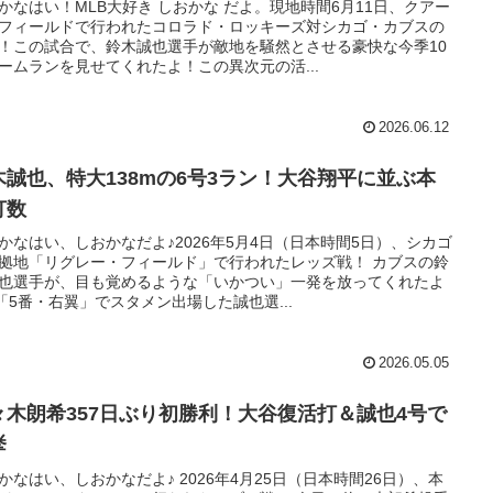
かなはい！MLB大好き しおかな だよ。現地時間6月11日、クアー
フィールドで行われたコロラド・ロッキーズ対シカゴ・カブスの
！この試合で、鈴木誠也選手が敵地を騒然とさせる豪快な今季10
ームランを見せてくれたよ！この異次元の活...
2026.06.12
木誠也、特大138mの6号3ラン！大谷翔平に並ぶ本
打数
かなはい、しおかなだよ♪2026年5月4日（日本時間5日）、シカゴ
拠地「リグレー・フィールド」で行われたレッズ戦！ カブスの鈴
也選手が、目も覚めるような「いかつい」一発を放ってくれたよ
✨「5番・右翼」でスタメン出場した誠也選...
2026.05.05
々木朗希357日ぶり初勝利！大谷復活打＆誠也4号で
挙
かなはい、しおかなだよ♪ 2026年4月25日（日本時間26日）、本