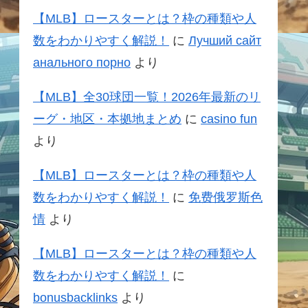
【MLB】ロースターとは？枠の種類や人
数をわかりやすく解説！
に
Лучший сайт
анального порно
より
【MLB】全30球団一覧！2026年最新のリ
ーグ・地区・本拠地まとめ
に
casino fun
より
【MLB】ロースターとは？枠の種類や人
数をわかりやすく解説！
に
免费俄罗斯色
情
より
【MLB】ロースターとは？枠の種類や人
数をわかりやすく解説！
に
bonusbacklinks
より