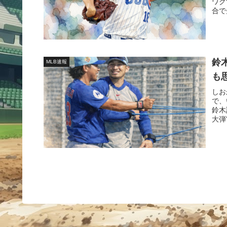
ワク
合で
鈴
MLB速報
も
しお
で、
鈴木
大弾