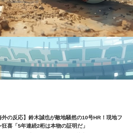
海外の反応】鈴木誠也が敵地騒然の10号HR！現地フ
ン狂喜「5年連続2桁は本物の証明だ」