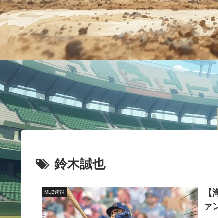
鈴木誠也
【
MLB速報
ァ