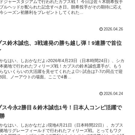
ドジャースタジアムで行われたカブス戦！ 今日は佐々木朗希投手
ブルヘッドが配られた記念すべき日。朗希投手がその期待に応え
今シーズン初勝利をプレゼントしてくれた...
2026.04.26
ブス鈴木誠也、3戦連発の勝ち越し弾！9連勝で首位
イ
かなはい、しおかなだよ♪2026年4月23日（日本時間24日）、シカ
本拠地で行われたフィリーズ戦！カブスの鈴木誠也選手が、もう
らないくらいの大活躍を見せてくれたよ⚾️✨試合は7-7の同点で迎
8回、ノーアウトの場面。ここで4番...
2026.04.24
ブス今永2勝目＆鈴木誠也1号！日本人コンビ活躍で
連勝
かなはい、しおかなだよ♪現地4月21日（日本時間22日）、カブス
拠地リグレーフィールドで行われたフィリーズ戦。とってもワク