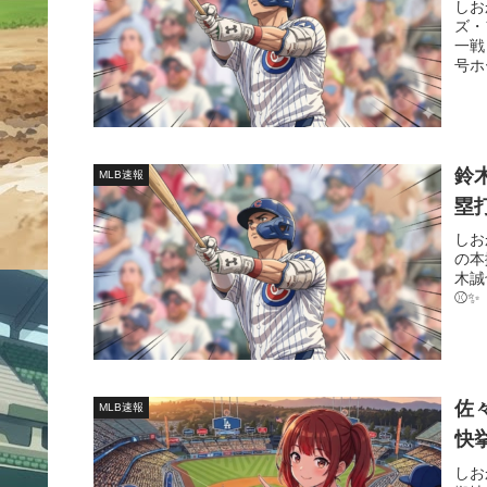
しお
ズ・
一戦
号ホ
鈴
MLB速報
塁
しお
の本
木誠
⚾️
佐
MLB速報
快
しお