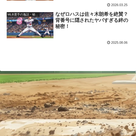
2026.03.25
なぜロハスは佐々木朗希を絶賛？
MLB選手の逸話・秘話・裏話
背番号に隠されたヤバすぎる絆の
秘密！
2025.08.06