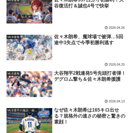
MLB速報
谷復活打＆誠也4号で快挙
2026.04.26
佐々木朗希、魔球場で被弾…5回
MLB速報
途中3失点で今季初勝利逃す
2026.04.20
大谷翔平2戦連発5号先頭打者弾！
MLB速報
デグロム撃ち＆佐々木朗希援護
2026.04.13
なぜ佐々木朗希は165キロ出せ
MLB選手の逸話・秘話・裏話
る？規格外の速さの秘密と驚きの
素顔！