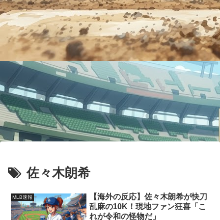
佐々木朗希
【海外の反応】佐々木朗希が快刀
MLB速報
乱麻の10K！現地ファン狂喜「こ
れが令和の怪物だ」