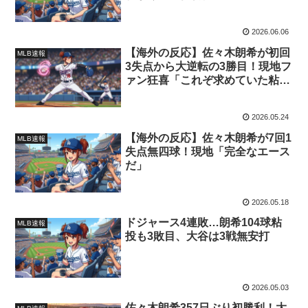
2026.06.06
【海外の反応】佐々木朗希が初回
MLB速報
3失点から大逆転の3勝目！現地フ
ァン狂喜「これぞ求めていた粘り
強さだ」
2026.05.24
【海外の反応】佐々木朗希が7回1
MLB速報
失点無四球！現地「完全なエース
だ」
2026.05.18
ドジャース4連敗…朗希104球粘
MLB速報
投も3敗目、大谷は3戦無安打
2026.05.03
佐々木朗希357日ぶり初勝利！大