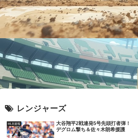
レンジャーズ
大谷翔平2戦連発5号先頭打者弾！
MLB速報
デグロム撃ち＆佐々木朗希援護