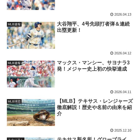
2026.04.13
大谷翔平、4号先頭打者弾＆連続
MLB速報
出塁更新！
2026.04.12
マックス・マンシー、サヨナラ3
MLB速報
発！メジャー史上初の快挙達成
2026.04.11
【MLB】テキサス・レンジャーズ
MLB球団
徹底解説！歴史や名前の由来を紹
介
2025.12.10
テキサス新名所！グローブライ
スタジアム